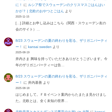
に！
に
ルシア祭でスウェーデンのクリスマスごはんはい
かが？ | 北欧のおやつとごはん
より
2025-11-15
[…] 詳細とお申し込みはこちら（関西・スウェーデン友の
会のサイト）…
8/23 スウェーデンの夏の終わりを彩る、ザリガニパーティ
ー！
に
kansai sweden
より
2025-08-19
井内さま 興味を持っていただきありがとうございます。今
年のザリガニパーティーは告…
8/23 スウェーデンの夏の終わりを彩る、ザリガニパーティ
ー！
に
井内基善
より
2025-08-18
はじめまして。ＦＢイベント案内からたまたま見かけまし
た。北欧とは、全く未知の世界…
北欧音楽とカエルダンスで夏至のお祝いin 大阪
に
kansai