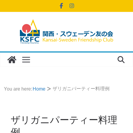
コ
ン
テ
ン
ツ
へ
ス
キ
ッ
プ
ザリガニパーティー料理例
You are here:
Home
ザリガニパーティー料理
例