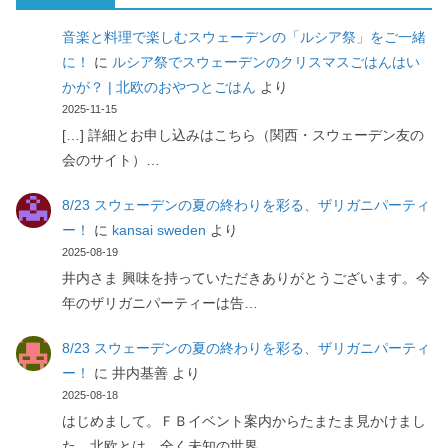
音楽と料理で楽しむスウェーデンの「ルシア祭」をご一緒
に！
に
ルシア祭でスウェーデンのクリスマスごはんはい
かが？ | 北欧のおやつとごはん
より
2025-11-15
[…] 詳細とお申し込みはこちら（関西・スウェーデン友の
会のサイト）…
8/23 スウェーデンの夏の終わりを彩る、ザリガニパーティ
ー！
に
kansai sweden
より
2025-08-19
井内さま 興味を持っていただきありがとうございます。今
年のザリガニパーティーは告…
8/23 スウェーデンの夏の終わりを彩る、ザリガニパーティ
ー！
に
井内基善
より
2025-08-18
はじめまして。ＦＢイベント案内からたまたま見かけまし
た。北欧とは、全く未知の世界…