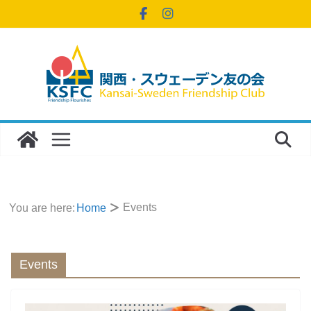
コ
ン
テ
ン
ツ
へ
ス
キ
ッ
プ
Events
You are here:
Home
Events