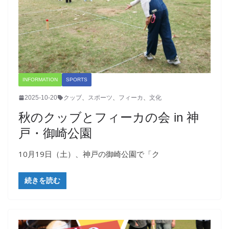
INFORMATION
SPORTS
2025-10-20
クッブ
、
スポーツ
、
フィーカ
、
文化
秋のクッブとフィーカの会 in 神
戸・御崎公園
10月19日（土）、神戸の御崎公園で「ク
続きを読む