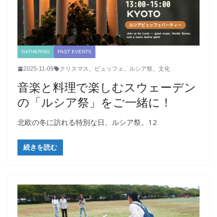
GATHERING
PAST EVENTS
2025-11-09
クリスマス
、
ビュッフェ
、
ルシア祭
、
文化
音楽と料理で楽しむスウェーデン
の「ルシア祭」をご一緒に！
北欧の冬に訪れる特別な日、ルシア祭。12
続きを読む