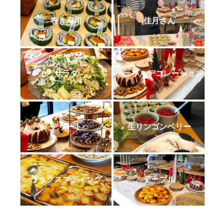
巻き寿司
佳月さん
サラダ
テーブルデコレーション
デザート
生リンゴンベリー
ラックスプディング
テーブル