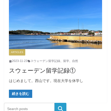
ARTICLES
2023-11-23
スウェーデン留学記録
、
留学
、
自然
スウェーデン留学記録①
はじめまして。西山です。現在大学を休学し
続きを読む
検索