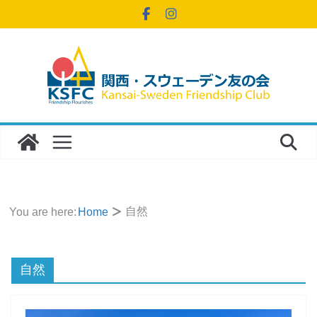
コ
ン
テ
ン
ツ
へ
ス
キ
ッ
プ
自然
You are here:
Home
自然