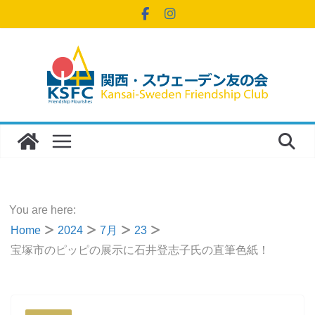
コ
ン
テ
ン
ツ
へ
ス
キ
ッ
プ
You are here:
Home
2024
7月
23
宝塚市のピッピの展示に石井登志子氏の直筆色紙！