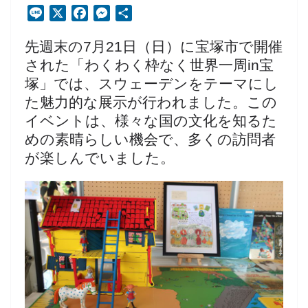
L
X
F
M
共
i
a
e
有
先週末の7月21日（日）に宝塚市で開催
n
c
s
e
e
s
された「わくわく枠なく世界一周in宝
b
e
塚」では、スウェーデンをテーマにし
o
n
た魅力的な展示が行われました。この
o
g
イベントは、様々な国の文化を知るた
k
e
めの素晴らしい機会で、多くの訪問者
r
が楽しんでいました。