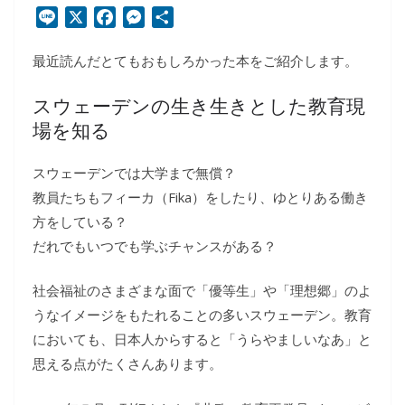
L
X
F
M
共
i
a
e
有
最近読んだとてもおもしろかった本をご紹介します。
n
c
s
e
e
s
スウェーデンの生き生きとした教育現
b
e
o
n
場を知る
o
g
k
e
スウェーデンでは大学まで無償？
r
教員たちもフィーカ（Fika）をしたり、ゆとりある働き
方をしている？
だれでもいつでも学ぶチャンスがある？
社会福祉のさまざまな面で「優等生」や「理想郷」のよ
うなイメージをもたれることの多いスウェーデン。教育
においても、日本人からすると「うらやましいなあ」と
思える点がたくさんあります。