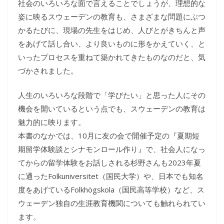
社会のいろいろな面で言えることでしょうが、理想的な
姿に映るスウェーデンの教育も、さまざまな問題にぶつ
かるたびに、現場の先生をはじめ、人びとがきちんと声
をあげて話し合い、より良いものに形をかえていく、と
いったプロセスを重ねて築かれてきたものなのだと、気
づかされました。
人生のいろいろな段階で「学びたい」と思った人にその
機会を開いているという点でも、スウェーデンの教育は
魅力的に映ります。
本書のなかでは、10月に友の会で開催予定の『夏期短
期留学体験談とシナモンロール作り』で、社会人になっ
てからの留学体験をお話しされる杉野さんも2023年夏
に通ったFolkuniversitet（国民大学）や、日本でも知名
度をあげているFolkhögskola（国民高等学校）など、ス
ウェーデン独自の生涯教育機関についても触れられてい
ます。