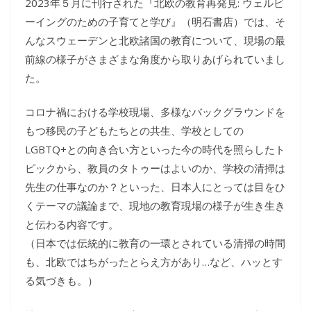
2023年５月に刊行された『北欧の教育再発見: ウェルビ
ーイングのための子育てと学び』（明石書店）では、そ
んなスウェーデンと北欧諸国の教育について、現場の最
前線の様子がさまざまな角度から取りあげられていまし
た。
コロナ禍における学校現場、多様なバックグラウンドを
もつ移民の子どもたちとの共生、学校としての
LGBTQ+との向き合い方といった今の時代を照らしたト
ピックから、教員のタトゥーはよいのか、学校の清掃は
先生の仕事なのか？といった、日本人にとっては目をひ
くテーマの議論まで、現地の教育現場の様子が生き生き
と伝わる内容です。
（日本では伝統的に教育の一環とされている清掃の時間
も、北欧ではちがったとらえ方があり…など、ハッとす
る気づきも。）