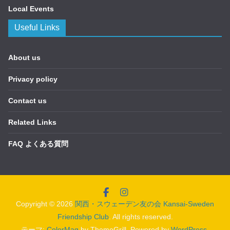
Local Events
Useful Links
About us
Privacy policy
Contact us
Related Links
FAQ よくある質問
Copyright © 2026
関西・スウェーデン友の会 Kansai-Sweden
Friendship Club
. All rights reserved.
テーマ:
ColorMag
by ThemeGrill. Powered by
WordPress
.