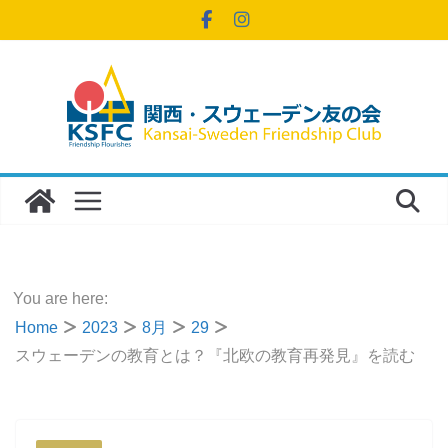
コ
ン
テ
ン
ツ
へ
ス
キ
ッ
プ
You are here:
Home
2023
8月
29
スウェーデンの教育とは？『北欧の教育再発見』を読む