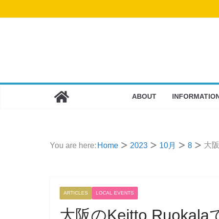
コ
ン
テ
ン
ツ
へ
ス
ABOUT
INFORMATIO
キ
ッ
プ
大阪
You are here:
Home
2023
10月
8
ARTICLES
LOCAL EVENTS
大阪のKeitto Ruo