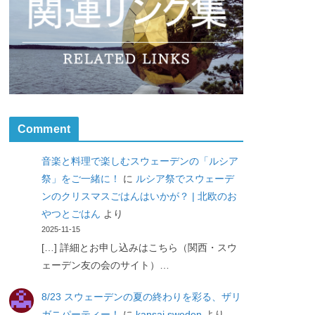
Comment
音楽と料理で楽しむスウェーデンの「ルシア
祭」をご一緒に！
に
ルシア祭でスウェーデ
ンのクリスマスごはんはいかが？ | 北欧のお
やつとごはん
より
2025-11-15
[…] 詳細とお申し込みはこちら（関西・スウ
ェーデン友の会のサイト）…
8/23 スウェーデンの夏の終わりを彩る、ザリ
ガニパーティー！
に
kansai sweden
より