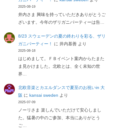
2025-08-19
井内さま 興味を持っていただきありがとうご
ざいます。今年のザリガニパーティーは告…
8/23 スウェーデンの夏の終わりを彩る、ザリ
ガニパーティー！
に
井内基善
より
2025-08-18
はじめまして。ＦＢイベント案内からたまた
ま見かけました。北欧とは、全く未知の世
界…
北欧音楽とカエルダンスで夏至のお祝いin 大
阪
に
kansai sweden
より
2025-07-09
ノーリさま 楽しんでいただけて安心しまし
た。猛暑の中のご参加、本当にありがとう
ご…