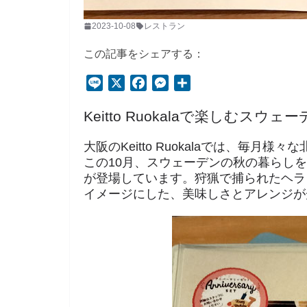
2023-10-08
レストラン
この記事をシェアする：
L
X
F
M
共
i
a
e
有
Keitto Ruokalaで楽しむスウ
n
c
s
e
e
s
大阪のKeitto Ruokalaでは、毎
b
e
この10月、スウェーデンの秋の暮らし
o
n
が登場しています。狩猟で捕られたヘラ
o
g
イメージにした、美味しさとアレンジが
k
e
r