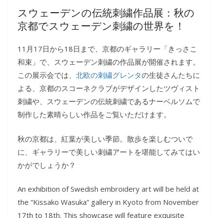
i
a
e
有
スウェーデンの伝統刺繍作品展：秋の
n
c
s
e
e
s
京都でスウェーデン刺繍の世界を！
b
e
o
n
11月17日から18日まで、京都のギャラリー「きっさこ
o
g
和束」で、スウェーデン刺繍の作品展が開催されます。
k
e
この展示会では、
の生徒さんたちに
北欧の刺繍グレンタ
r
よる、京都のスコーネクラブがデザインしたツヴィスト
刺繍や、スウェーデンの伝統刺繍であるナーベルソムで
制作した素晴らしい作品をご覧いただけます。
秋の京都は、紅葉が美しい季節。散歩を楽しむついで
に、ギャラリーで美しい刺繍アートを堪能してみてはい
かがでしょうか？
An exhibition of Swedish embroidery art will be held at
the “Kissako Wasuka” gallery in Kyoto from November
17th to 18th. This showcase will feature exquisite