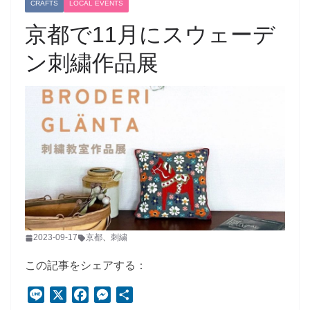
CRAFTS
LOCAL EVENTS
京都で11月にスウェーデ
ン刺繍作品展
2023-09-17
京都
、
刺繍
この記事をシェアする：
L
X
F
M
共