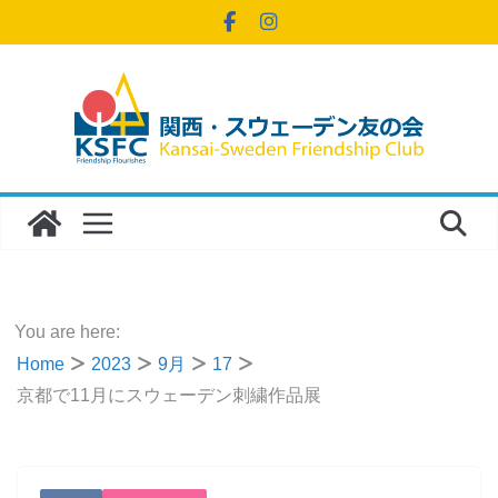
コ
ン
テ
ン
ツ
へ
ス
キ
ッ
プ
You are here:
Home
2023
9月
17
京都で11月にスウェーデン刺繍作品展