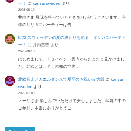
ー！
に
kansai sweden
より
2025-08-19
井内さま 興味を持っていただきありがとうございます。今
年のザリガニパーティーは告…
8/23 スウェーデンの夏の終わりを彩る、ザリガニパーティ
ー！
に
井内基善
より
2025-08-18
はじめまして。ＦＢイベント案内からたまたま見かけまし
た。北欧とは、全く未知の世界…
北欧音楽とカエルダンスで夏至のお祝いin 大阪
に
kansai
sweden
より
2025-07-09
ノーリさま 楽しんでいただけて安心しました。猛暑の中の
ご参加、本当にありがとうご…