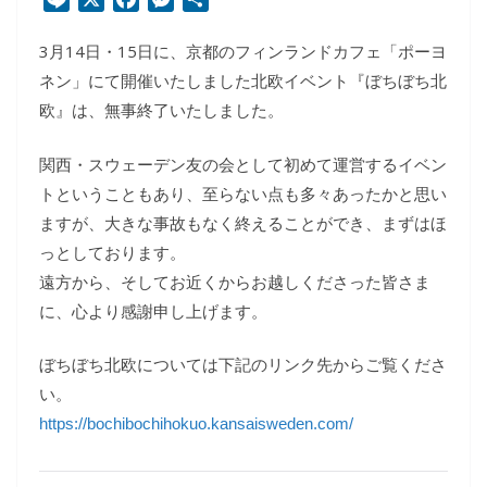
i
a
e
有
3月14日・15日に、京都のフィンランドカフェ「ポーヨ
n
c
s
e
e
s
ネン」にて開催いたしました北欧イベント『ぼちぼち北
b
e
欧』は、無事終了いたしました。
o
n
o
g
関西・スウェーデン友の会として初めて運営するイベン
k
e
トということもあり、至らない点も多々あったかと思い
r
ますが、大きな事故もなく終えることができ、まずはほ
っとしております。
遠方から、そしてお近くからお越しくださった皆さま
に、心より感謝申し上げます。
ぼちぼち北欧については下記のリンク先からご覧くださ
い。
https://bochibochihokuo.kansaisweden.com/