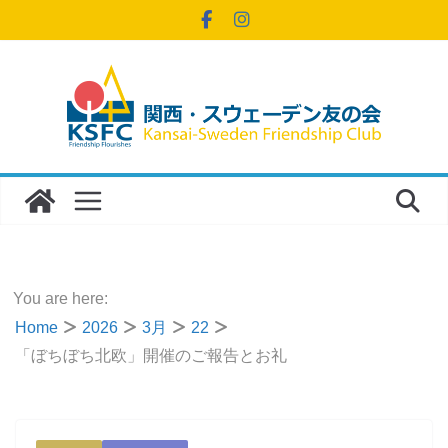
コ
ン
テ
ン
ツ
へ
ス
キ
ッ
プ
You are here:
Home
2026
3月
22
「ぼちぼち北欧」開催のご報告とお礼