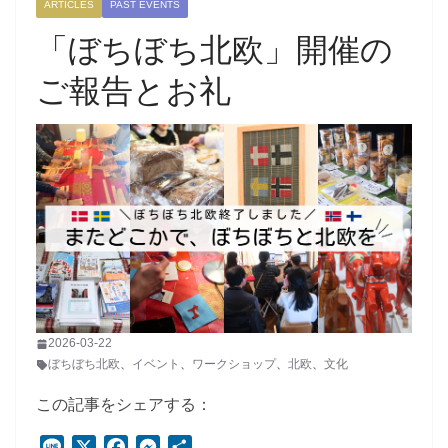
ARTICLES
PAST EVENTS
「ぼちぼち北欧」開催の
ご報告とお礼
2026-03-22
ぼちぼち北欧
、
イベント
、
ワークショップ
、
北欧
、
文化
この記事をシェアする：
L
X
F
M
共